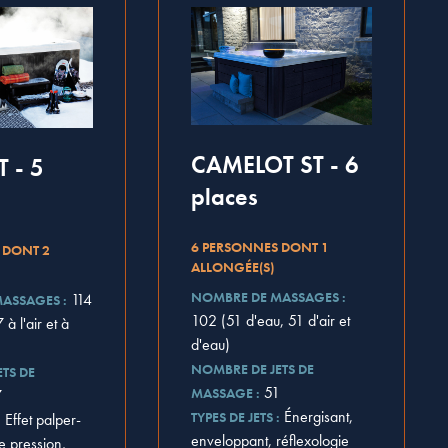
CAMELOT ST - 6
T - 5
places
6 PERSONNES DONT 1
 DONT 2
ALLONGÉE(S)
NOMBRE DE MASSAGES :
114
ASSAGES :
102 (51 d'eau, 51 d'air et
 à l'air et à
d'eau)
NOMBRE DE JETS DE
TS DE
51
MASSAGE :
7
Énergisant,
TYPES DE JETS :
Effet palper-
:
enveloppant, réflexologie
de pression,