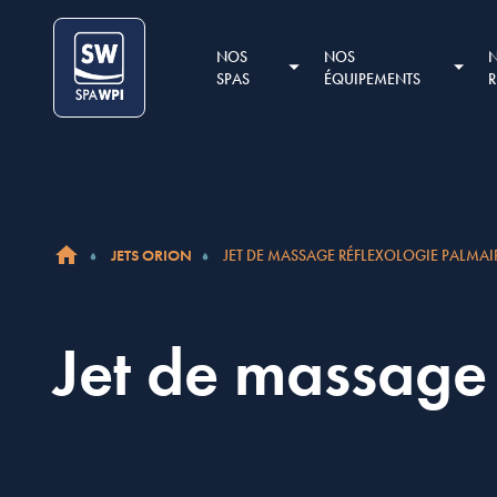
Aller au contenu
Cookies management panel
NOS
NOS
SPAS
ÉQUIPEMENTS
JETS ORION
JET DE MASSAGE RÉFLEXOLOGIE PALMAIR
ACCUEIL
Jet de massage 