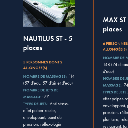
MAX ST 
places
NAUTILUS ST - 5
6 PERSONNES
places
ALLONGÉE(S)
NOMBRE DE M
5 PERSONNES DONT 2
148 (74 d'eau,
ALLONGÉE(S)
d'eau)
114
NOMBRE DE MASSAGES :
NOMBRE DE JE
(57 d'eau, 57 d'air et d'eau)
7
MASSAGE :
NOMBRE DE JETS DE
TYPES DE JETS 
57
MASSAGE :
effet palper-ro
Anti-stress,
TYPES DE JETS :
enveloppant, 
effet palper-rouler,
pression, réfl
enveloppant, point de
plantaire, rela
pression, réflexologie
revigorant, ton