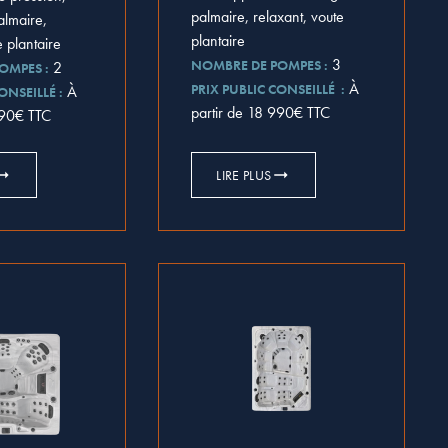
palmaire, relaxant, voute
almaire,
plantaire
e plantaire
3
NOMBRE DE POMPES :
2
OMPES :
À
PRIX PUBLIC CONSEILLÉ :
À
ONSEILLÉ :
partir de 18 990€ TTC
990€ TTC
LIRE PLUS