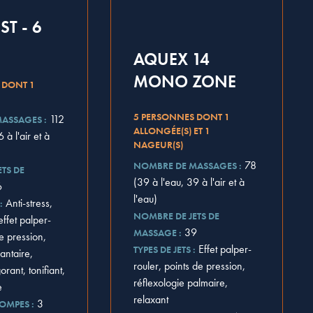
T - 6
AQUEX 14
MONO ZONE
 DONT 1
5 PERSONNES DONT 1
112
ASSAGES :
ALLONGÉE(S) ET 1
 à l'air et à
NAGEUR(S)
78
NOMBRE DE MASSAGES :
TS DE
(39 à l'eau, 39 à l'air et à
6
l'eau)
Anti-stress,
:
NOMBRE DE JETS DE
ffet palper-
39
MASSAGE :
de pression,
Effet palper-
TYPES DE JETS :
lantaire,
rouler, points de pression,
orant, tonifiant,
réflexologie palmaire,
e
relaxant
3
OMPES :