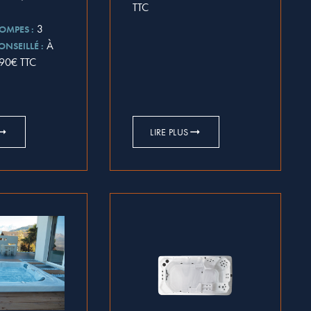
TTC
3
OMPES :
À
ONSEILLÉ :
990€ TTC
LIRE PLUS