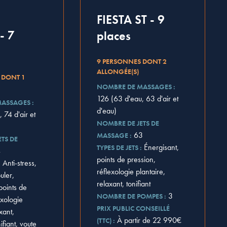
FIESTA ST - 9
- 7
places
9 PERSONNES DONT 2
ALLONGÉE(S)
 DONT 1
NOMBRE DE MASSAGES :
126 (63 d'eau, 63 d'air et
ASSAGES :
d'eau)
 74 d'air et
NOMBRE DE JETS DE
63
MASSAGE :
TS DE
Énergisant,
TYPES DE JETS :
4
points de pression,
Anti-stress,
:
réflexologie plantaire,
uler,
relaxant, tonifiant
points de
3
NOMBRE DE POMPES :
exologie
PRIX PUBLIC CONSEILLÉ
xant,
À partir de 22 990€
(TTC) :
ifiant, voute