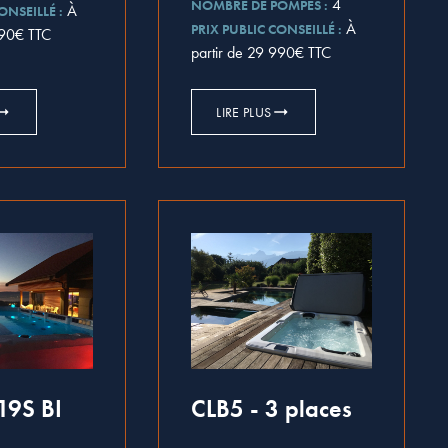
4
NOMBRE DE POMPES :
À
ONSEILLÉ :
À
PRIX PUBLIC CONSEILLÉ :
990€ TTC
partir de 29 990€ TTC
LIRE PLUS
9S BI
CLB5 - 3 places