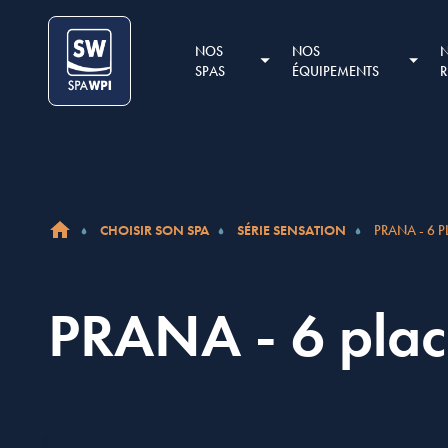
Aller au contenu
Cookies management panel
NOS
NOS
SPAS
ÉQUIPEMENTS
CHOISIR SON SPA
SÉRIE SENSATION
PRANA - 6 
ACCUEIL
PRANA - 6 plac