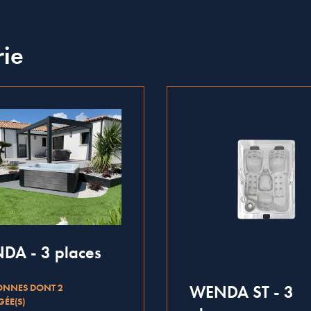
rie
DA - 3 places
WENDA ST - 3
ONNES DONT 2
ÉE(S)