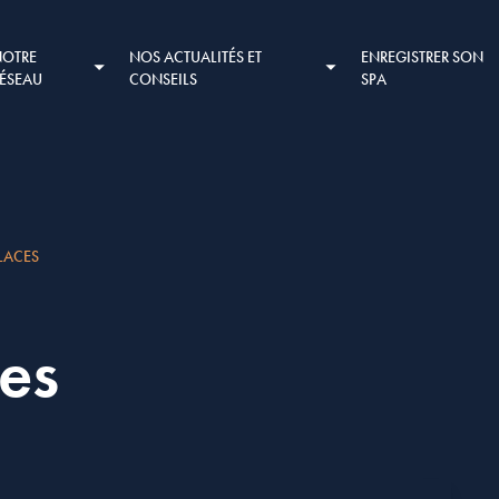
NOTRE
NOS ACTUALITÉS ET
ENREGISTRER SON
RÉSEAU
CONSEILS
SPA
PLACES
es