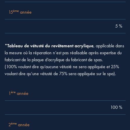
ème
15
année
5 %
*Tableau de vétusté du revêtement acrylique
, applicable dans
la mesure où la réparation n’est pas réalisable après expertise du
fabricant de la plaque d’acrylique du fabricant de spas.
(100% voulant dire qu’aucune vétusté ne sera appliquée et 25%
voulant dire qu’une vétusté de 75% sera appliquée sur le spa).
ère
1
année
100 %
ère
1
année
ème
2
année
100 %
100 %
ème
3
année
100 %
ème
2
année