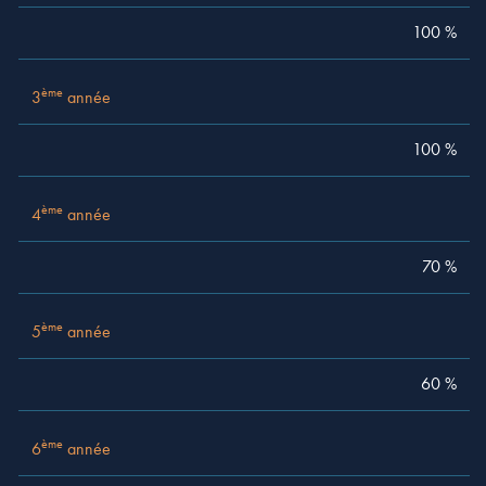
ème
4
année
70 %
100 %
ème
5
année
60 %
ème
3
année
ème
6
année
50 %
100 %
ème
7
année
45 %
ème
4
année
ème
8
année
40 %
70 %
ème
9
année
35 %
ème
5
année
ème
10
année
30 %
60 %
ème
11
année
25 %
ème
12
année
20 %
ème
6
année