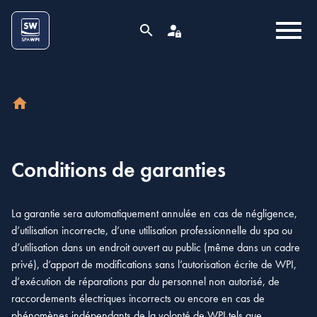
Aller au contenu
Cookies management panel
MENU
RECHERCHE
ESPACE PRO
ACCUEIL
Conditions de garanties
La garantie sera automatiquement annulée en cas de négligence,
d’utilisation incorrecte, d’une utilisation professionnelle du spa ou
d’utilisation dans un endroit ouvert au public (même dans un cadre
privé), d’apport de modifications sans l’autorisation écrite de WPI,
d’exécution de réparations par du personnel non autorisé, de
raccordements électriques incorrects ou encore en cas de
phénomènes indépendants de la volonté de WPI tels que