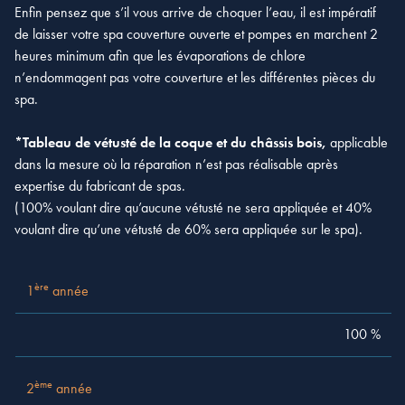
Enfin pensez que s’il vous arrive de choquer l’eau, il est impératif
de laisser votre spa couverture ouverte et pompes en marchent 2
heures minimum afin que les évaporations de chlore
n’endommagent pas votre couverture et les différentes pièces du
spa.
*Tableau de vétusté de la coque et du châssis bois,
applicable
dans la mesure où la réparation n’est pas réalisable après
expertise du fabricant de spas.
(100% voulant dire qu’aucune vétusté ne sera appliquée et 40%
voulant dire qu’une vétusté de 60% sera appliquée sur le spa).
ère
1
année
100 %
ère
1
année
ème
2
année
100 %
100 %
ème
3
année
100 %
ème
2
année