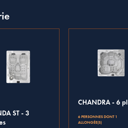
rie
CHANDRA - 6 pl
DA ST - 3
6 PERSONNES DONT 1
es
ALLONGÉE(S)