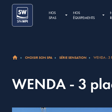
Aller au contenu
Cookies management panel
NOS
NOS
SPAS
ÉQUIPEMENTS
CHOISIR SON SPA
SÉRIE SENSATION
WENDA - 3 
ACCUEIL
WENDA - 3 pla