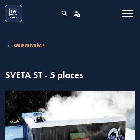
Aller au contenu
Cookies management panel
MENU
RECHERCHE
ESPACE PRO
SÉRIE PRIVILÈGE
SVETA ST - 5 places