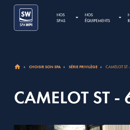
Aller au contenu
Cookies management panel
NOS
NOS
SPAS
ÉQUIPEMENTS
CHOISIR SON SPA
SÉRIE PRIVILÈGE
CAMELOT ST -
ACCUEIL
CAMELOT ST - 6