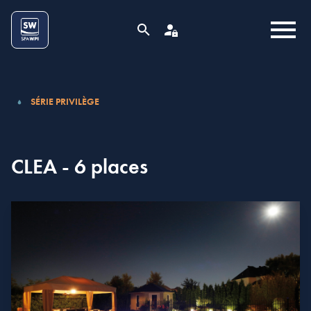
Aller au contenu
Cookies management panel
MENU
RECHERCHE
ESPACE PRO
SÉRIE PRIVILÈGE
CLEA - 6 places