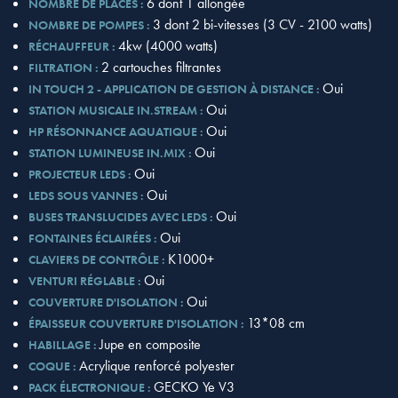
6 dont 1 allongée
NOMBRE DE PLACES :
3 dont 2 bi-vitesses (3 CV - 2100 watts)
NOMBRE DE POMPES :
4kw (4000 watts)
RÉCHAUFFEUR :
2 cartouches filtrantes
FILTRATION :
Oui
IN TOUCH 2 - APPLICATION DE GESTION À DISTANCE :
Oui
STATION MUSICALE IN.STREAM :
Oui
HP RÉSONNANCE AQUATIQUE :
Oui
STATION LUMINEUSE IN.MIX :
Oui
PROJECTEUR LEDS :
Oui
LEDS SOUS VANNES :
Oui
BUSES TRANSLUCIDES AVEC LEDS :
Oui
FONTAINES ÉCLAIRÉES :
K1000+
CLAVIERS DE CONTRÔLE :
Oui
VENTURI RÉGLABLE :
Oui
COUVERTURE D'ISOLATION :
13*08 cm
ÉPAISSEUR COUVERTURE D'ISOLATION :
Jupe en composite
HABILLAGE :
Acrylique renforcé polyester
COQUE :
GECKO Ye V3
PACK ÉLECTRONIQUE :