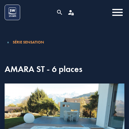
Aller au contenu
Cookies management panel
MENU
RECHERCHE
ESPACE PRO
SÉRIE SENSATION
AMARA ST - 6 places