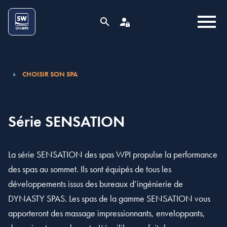
Aller au contenu
Cookies management panel
MENU
RECHERCHE
ESPACE PRO
CHOISIR SON SPA
Série SENSATION
La série SENSATION des spas WPI propulse la performance
des spas au sommet. Ils sont équipés de tous les
développements issus des bureaux d’ingénierie de
DYNASTY SPAS. Les spas de la gamme SENSATION vous
apporteront des massage impressionnants, enveloppants,