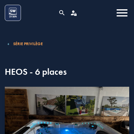
Aller au contenu
Cookies management panel
MENU
RECHERCHE
ESPACE PRO
SÉRIE PRIVILÈGE
HEOS - 6 places