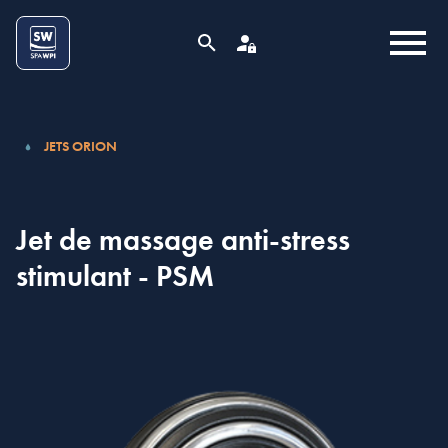
Aller au contenu
Cookies management panel
MENU
RECHERCHE
ESPACE PRO
JETS ORION
Jet de massage anti-stress
stimulant - PSM