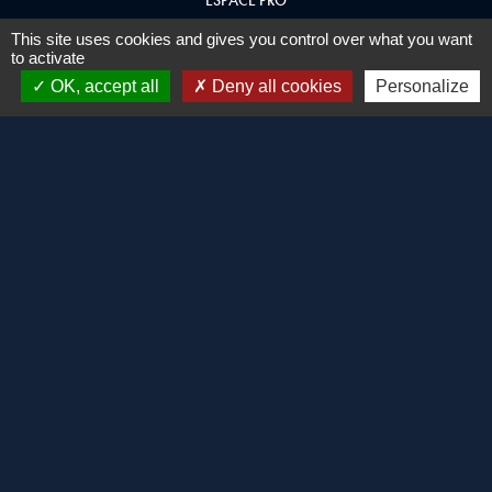
ESPACE PRO
This site uses cookies and gives you control over what you want
TÉLÉCHARGEZ LA BROCHURE
to activate
ENREGISTREZ VOTRE SPA
OK, accept all
Deny all cookies
Personalize
NEWSLETTER
Restez informé de toutes les nouveautés, conseils et
tutoriels !
Je déclare que j'autorise l'utilisation de mes
données personnelles à des fins commerciales et
de marketing.