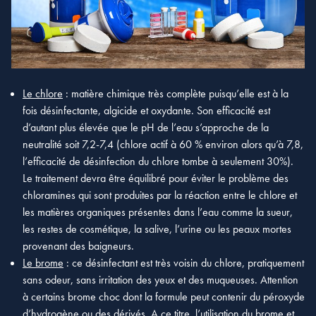
Le chlore
: matière chimique très complète puisqu’elle est à la
fois désinfectante, algicide et oxydante. Son efficacité est
d’autant plus élevée que le pH de l’eau s’approche de la
neutralité soit 7,2-7,4 (chlore actif à 60 % environ alors qu’à 7,8,
l’efficacité de désinfection du chlore tombe à seulement 30%).
Le traitement devra être équilibré pour éviter le problème des
chloramines qui sont produites par la réaction entre le chlore et
les matières organiques présentes dans l’eau comme la sueur,
les restes de cosmétique, la salive, l’urine ou les peaux mortes
provenant des baigneurs.
Le brome
: ce désinfectant est très voisin du chlore, pratiquement
sans odeur, sans irritation des yeux et des muqueuses. Attention
à certains brome choc dont la formule peut contenir du péroxyde
d’hydrogène ou des dérivés. A ce titre, l’utilisation du brome et