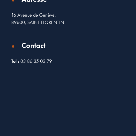
16 Avenue de Genève,
89600, SAINT FLORENTIN
Contact
Tel :
03 86 35 03 79
Leaflet
| Map data ©
OpenStreetMap
contributors
×
+
16 Avenue de Genève, Saint-Florentin, France
−