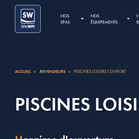
Aller au contenu
Cookies management panel
NOS
NOS
SPAS
ÉQUIPEMENTS
ACCUEIL
REVENDEURS
PISCINES LOISIRS CONFORT
PISCINES LOI