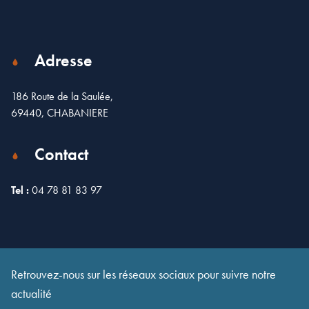
Adresse
186 Route de la Saulée,
69440, CHABANIERE
Contact
Tel :
04 78 81 83 97
Leaflet
| Map data ©
OpenStreetMap
contributors
×
+
186 Route de la Saulée, Chabanière, France
−
Retrouvez-nous sur les réseaux sociaux pour suivre notre
actualité