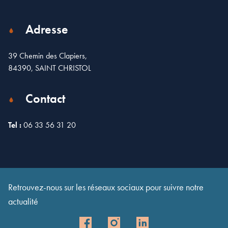
Adresse
39 Chemin des Clapiers,
84390, SAINT CHRISTOL
Contact
Tel :
06 33 56 31 20
Leaflet
| Map data ©
OpenStreetMap
contributors
×
+
39 Chemin des Clapiers, Saint-Christol, France
−
Retrouvez-nous sur les réseaux sociaux pour suivre notre
actualité