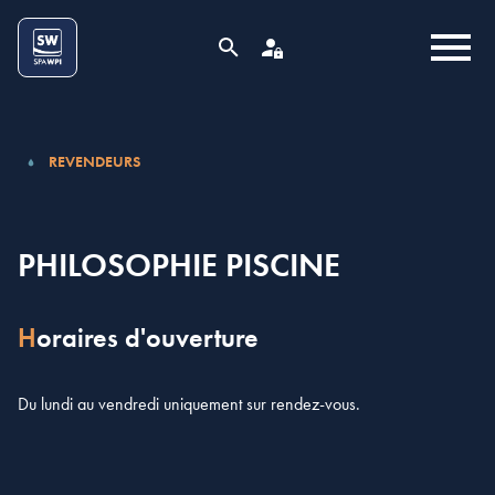
Aller au contenu
Cookies management panel
MENU
RECHERCHE
ESPACE PRO
REVENDEURS
PHILOSOPHIE PISCINE
Horaires d'ouverture
Du lundi au vendredi uniquement sur rendez-vous.