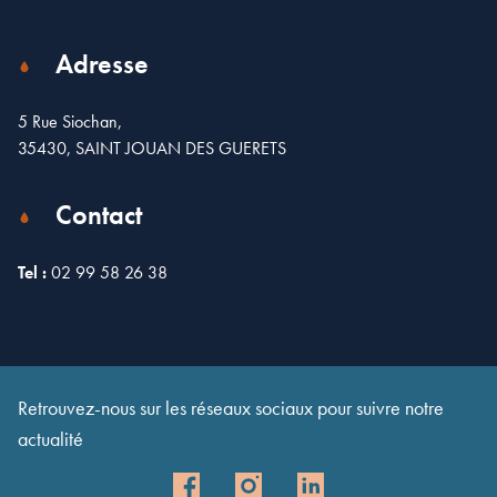
Adresse
5 Rue Siochan,
35430, SAINT JOUAN DES GUERETS
Contact
Tel :
02 99 58 26 38
Leaflet
| Map data ©
OpenStreetMap
contributors
×
+
5 Rue Siochan, Saint-Jouan-des-Guérets, France
−
Retrouvez-nous sur les réseaux sociaux pour suivre notre
actualité