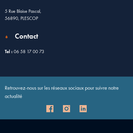
5 Rue Blaise Pascal,
56890, PLESCOP
Contact
Tel :
06 58 17 00 73
Leaflet
| Map data ©
OpenStreetMap
contributors
×
+
5 Rue Blaise Pascal, Plescop, France
−
Retrouvez-nous sur les réseaux sociaux pour suivre notre
actualité