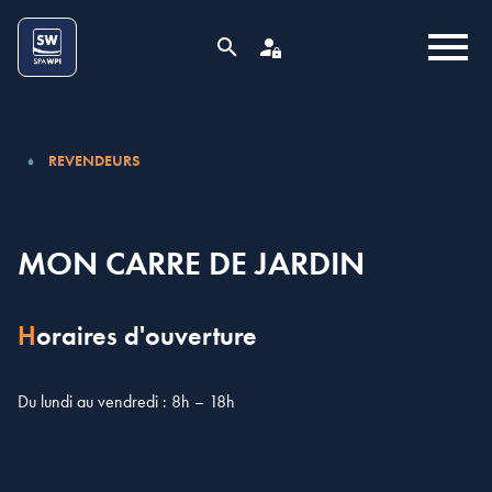
Aller au contenu
Cookies management panel
MENU
RECHERCHE
ESPACE PRO
REVENDEURS
MON CARRE DE JARDIN
Horaires d'ouverture
Du lundi au vendredi : 8h – 18h