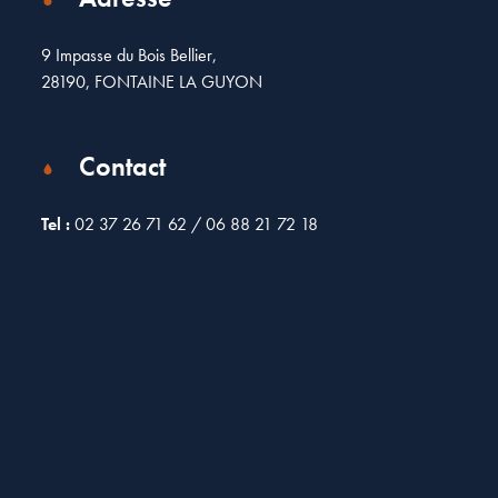
9 Impasse du Bois Bellier,
28190, FONTAINE LA GUYON
Contact
Tel :
02 37 26 71 62 / 06 88 21 72 18
Leaflet
| Map data ©
OpenStreetMap
contributors
×
+
9 Imp. du Bois Bellier, Fontaine-la-Guyon, France
−