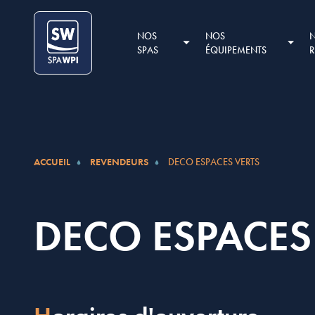
Aller au contenu
Cookies management panel
NOS
NOS
SPAS
ÉQUIPEMENTS
ACCUEIL
REVENDEURS
DECO ESPACES VERTS
DECO ESPACES