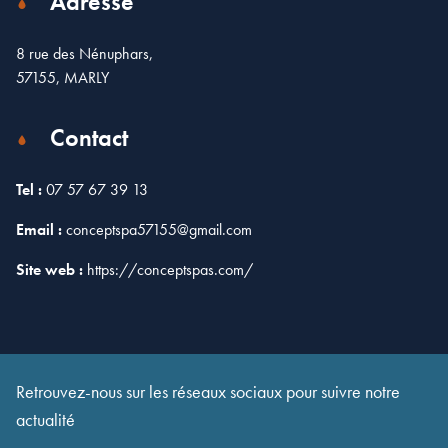
Adresse
8 rue des Nénuphars,
57155, MARLY
Contact
Tel :
07 57 67 39 13
Email :
conceptspa57155@gmail.com
Site web :
https://conceptspas.com/
Leaflet
| Map data ©
OpenStreetMap
contributors
×
+
Concept Spa Vente de spa & Spa de nage, Rue des
Nénuphars, Marly, France
−
Retrouvez-nous sur les réseaux sociaux pour suivre notre
actualité