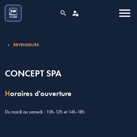
Aller au contenu
Cookies management panel
MENU
RECHERCHE
ESPACE PRO
REVENDEURS
CONCEPT SPA
Horaires d'ouverture
Du mardi au samedi : 10h-12h et 14h-18h