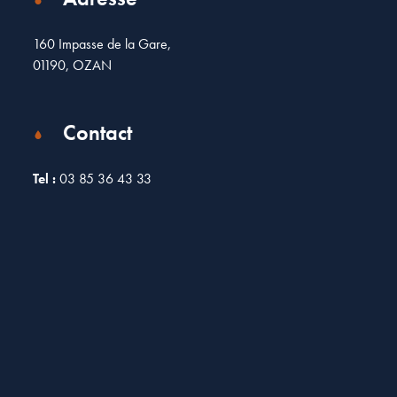
160 Impasse de la Gare,
01190, OZAN
Contact
Tel :
03 85 36 43 33
Leaflet
| Map data ©
OpenStreetMap
contributors
×
+
160 impasse de la gare, Ozan, France
−