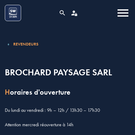
Aller au contenu
Cookies management panel
MENU
RECHERCHE
ESPACE PRO
REVENDEURS
BROCHARD PAYSAGE SARL
Horaires d'ouverture
Du lundi au vendredi : 9h – 12h / 13h30 – 17h30
Attention mercredi réouverture à 14h