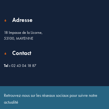
Adresse
18 Impasse de la Licorne,
53100, MAYENNE
Contact
Tel :
02 43 04 18 87
Leaflet
| Map data ©
OpenStreetMap
contributors
×
+
18 Impasse de la Licorne, Mayenne, France
−
Retrouvez-nous sur les réseaux sociaux pour suivre notre
actualité