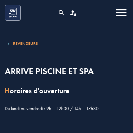
Aller au contenu
Cookies management panel
MENU
RECHERCHE
ESPACE PRO
REVENDEURS
ARRIVE PISCINE ET SPA
Horaires d'ouverture
Du lundi au vendredi : 9h – 12h30 / 14h – 17h30