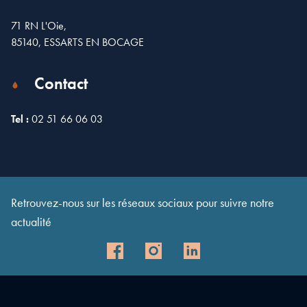
71 RN L'Oie,
85140, ESSARTS EN BOCAGE
Contact
Tel :
02 51 66 06 03
Leaflet
| Map data ©
OpenStreetMap
contributors
×
+
71 Rue Nationale, Essarts-en-Bocage, France
−
Retrouvez-nous sur les réseaux sociaux pour suivre notre
actualité