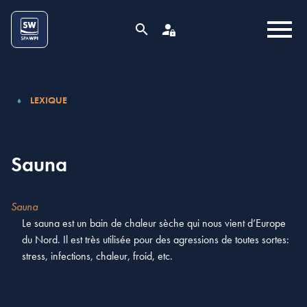
Aller au contenu
Cookies management panel
MENU
RECHERCHE
ESPACE PRO
LEXIQUE
Sauna
Sauna
Le sauna est un bain de chaleur sèche qui nous vient d’Europe
du Nord. Il est très utilisée pour des agressions de toutes sortes:
stress, infections, chaleur, froid, etc.