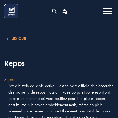
Aller au contenu
Cookies management panel
MENU
RECHERCHE
ESPACE PRO
LEXIQUE
Repos
Repos
Avec le train de la vie active, il est souvent difficile de s’accorder
des moments de repos. Pourtant, votre corps et votre esprit ont
besoin de moments où vous soufflez pour être plus efficaces
ensuite. Vous le savez probablement mais, même en plein
sommeil, votre cerveau s’active ! Il devient donc vital de choisir
ces temps de repos. L’atmosphère de votre spa (jacuzzi)