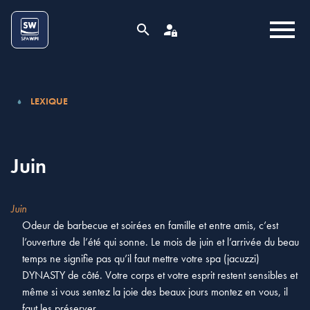
Aller au contenu
Cookies management panel
MENU
RECHERCHE
ESPACE PRO
LEXIQUE
Juin
Juin
Odeur de barbecue et soirées en famille et entre amis, c’est
l’ouverture de l’été qui sonne. Le mois de juin et l’arrivée du beau
temps ne signifie pas qu’il faut mettre votre spa (jacuzzi)
DYNASTY de côté. Votre corps et votre esprit restent sensibles et
même si vous sentez la joie des beaux jours montez en vous, il
faut les préserver.