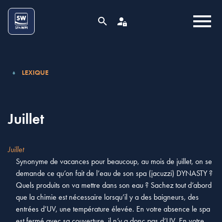
Aller au contenu
Cookies management panel
MENU
RECHERCHE
ESPACE PRO
LEXIQUE
Juillet
Juillet
Synonyme de vacances pour beaucoup, au mois de juillet, on se
demande ce qu’on fait de l’eau de son spa (jacuzzi) DYNASTY ?
Quels produits on va mettre dans son eau ? Sachez tout d’abord
que la chimie est nécessaire lorsqu’il y a des baigneurs, des
entrées d’UV, une température élevée. En votre absence le spa
est fermé avec sa couverture, il n’y a donc pas d’UV. En votre