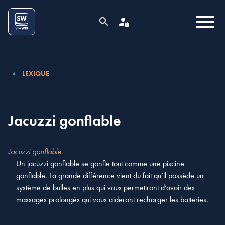
Aller au contenu
Cookies management panel
MENU
RECHERCHE
ESPACE PRO
LEXIQUE
Jacuzzi gonflable
Jacuzzi gonflable
Un jacuzzi gonflable se gonfle tout comme une piscine
gonflable. La grande différence vient du fait qu’il possède un
système de bulles en plus qui vous permettront d’avoir des
massages prolongés qui vous aideront recharger les batteries.