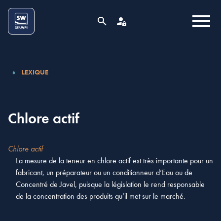
Aller au contenu
Cookies management panel
MENU
RECHERCHE
ESPACE PRO
LEXIQUE
Chlore actif
Chlore actif
La mesure de la teneur en chlore actif est très importante pour un
fabricant, un préparateur ou un conditionneur d’Eau ou de
Concentré de Javel, puisque la législation le rend responsable
de la concentration des produits qu’il met sur le marché.