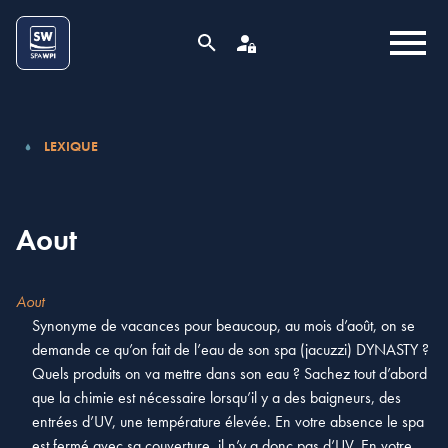
Aller au contenu
Cookies management panel
MENU
RECHERCHE
ESPACE PRO
LEXIQUE
Aout
Aout
Synonyme de vacances pour beaucoup, au mois d’août, on se
demande ce qu’on fait de l’eau de son spa (jacuzzi) DYNASTY ?
Quels produits on va mettre dans son eau ? Sachez tout d’abord
que la chimie est nécessaire lorsqu’il y a des baigneurs, des
entrées d’UV, une température élevée. En votre absence le spa
est fermé avec sa couverture, il n’y a donc pas d’UV. En votre