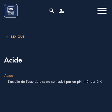
Aller au contenu
Cookies management panel
MENU
RECHERCHE
ESPACE PRO
LEXIQUE
Acide
Acide
L’acidité de l’eau de piscine se traduit par un pH inférieur à 7.