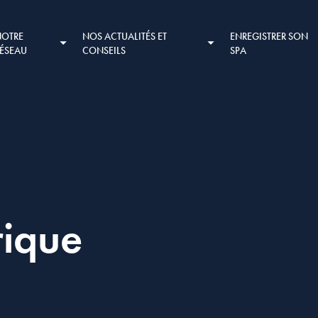
NOTRE
NOS ACTUALITÉS ET
ENREGISTRER SON
RÉSEAU
CONSEILS
SPA
rique