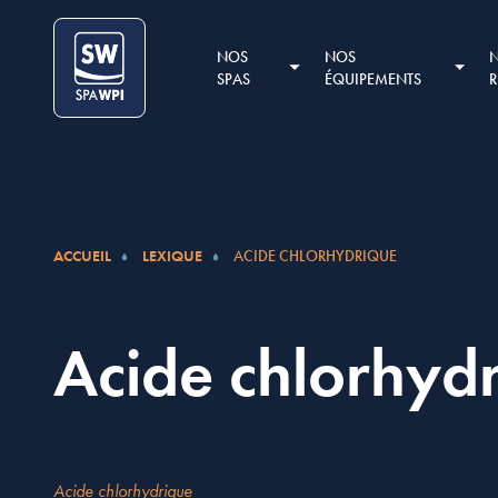
Aller au contenu
Cookies management panel
NOS
NOS
SPAS
ÉQUIPEMENTS
ACCUEIL
LEXIQUE
ACIDE CHLORHYDRIQUE
Acide chlorhyd
Acide chlorhydrique